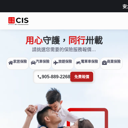
安大略省
用心
守護，
同行
卅載
請挑選您需要的保險服務報價…
家居保險
汽車保險
旅遊保險
電單車保險
商業保險
905-889-2268
免費報價